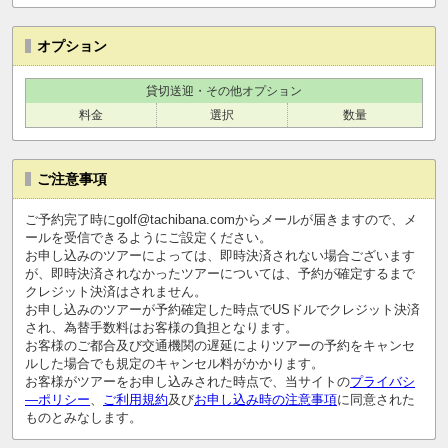
オプション
貸切送迎・その他オプション
料金
選択
数量
ご注意事項
ご予約完了時にgolf@tachibana.comからメールが届きますので、メ
ールを受信できるようにご設定ください。
お申し込みのツアーによっては、即時決済されない場合ございます
が、即時決済されなかったツアーについては、予約が確定するまで
クレジット決済はされません。
お申し込みのツアーが予約確定した時点でUSドルでクレジット決済
され、為替手数料はお客様の負担となります。
お客様のご都合及び交通機関の遅延によりツアーの予約をキャンセ
ルした場合でも規定のキャンセル料がかかります。
お客様がツアーをお申し込みされた時点で、当サイトの
プライバシ
―ポリシー
、
ご利用規約
及び
お申し込み時の注意事項
に同意された
ものとみなします。