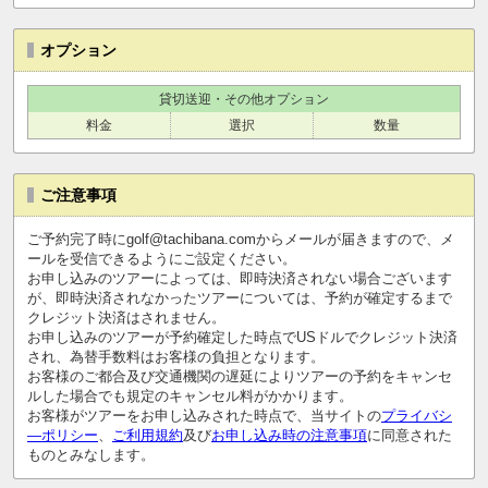
オプション
貸切送迎・その他オプション
料金
選択
数量
ご注意事項
ご予約完了時にgolf@tachibana.comからメールが届きますので、メ
ールを受信できるようにご設定ください。
お申し込みのツアーによっては、即時決済されない場合ございます
が、即時決済されなかったツアーについては、予約が確定するまで
クレジット決済はされません。
お申し込みのツアーが予約確定した時点でUSドルでクレジット決済
され、為替手数料はお客様の負担となります。
お客様のご都合及び交通機関の遅延によりツアーの予約をキャンセ
ルした場合でも規定のキャンセル料がかかります。
お客様がツアーをお申し込みされた時点で、当サイトの
プライバシ
―ポリシー
、
ご利用規約
及び
お申し込み時の注意事項
に同意された
ものとみなします。