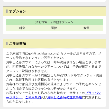
オプション
貸切送迎・その他オプション
料金
選択
数量
ご注意事項
ご予約完了時にgolf@tachibana.comからメールが届きますので、メ
ールを受信できるようにご設定ください。
お申し込みのツアーによっては、即時決済されない場合ございます
が、即時決済されなかったツアーについては、予約が確定するまで
クレジット決済はされません。
お申し込みのツアーが予約確定した時点でUSドルでクレジット決済
され、為替手数料はお客様の負担となります。
お客様のご都合及び交通機関の遅延によりツアーの予約をキャンセ
ルした場合でも規定のキャンセル料がかかります。
お客様がツアーをお申し込みされた時点で、当サイトの
プライバシ
―ポリシー
、
ご利用規約
及び
お申し込み時の注意事項
に同意された
ものとみなします。