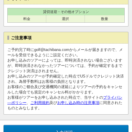
貸切送迎・その他オプション
料金
選択
数量
ご注意事項
ご予約完了時にgolf@tachibana.comからメールが届きますので、メ
ールを受信できるようにご設定ください。
お申し込みのツアーによっては、即時決済されない場合ございます
が、即時決済されなかったツアーについては、予約が確定するまで
クレジット決済はされません。
お申し込みのツアーが予約確定した時点でUSドルでクレジット決済
され、為替手数料はお客様の負担となります。
お客様のご都合及び交通機関の遅延によりツアーの予約をキャンセ
ルした場合でも規定のキャンセル料がかかります。
お客様がツアーをお申し込みされた時点で、当サイトの
プライバシ
―ポリシー
、
ご利用規約
及び
お申し込み時の注意事項
に同意された
ものとみなします。