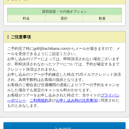
貸切送迎・その他オプション
料金
選択
数量
ご注意事項
ご予約完了時にgolf@tachibana.comからメールが届きますので、メ
ールを受信できるようにご設定ください。
お申し込みのツアーによっては、即時決済されない場合ございます
が、即時決済されなかったツアーについては、予約が確定するまで
クレジット決済はされません。
お申し込みのツアーが予約確定した時点でUSドルでクレジット決済
され、為替手数料はお客様の負担となります。
お客様のご都合及び交通機関の遅延によりツアーの予約をキャンセ
ルした場合でも規定のキャンセル料がかかります。
お客様がツアーをお申し込みされた時点で、当サイトの
プライバシ
―ポリシー
、
ご利用規約
及び
お申し込み時の注意事項
に同意された
ものとみなします。