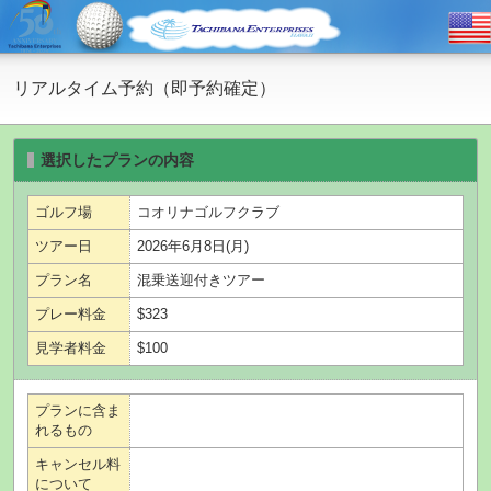
リアルタイム予約（即予約確定）
選択したプランの内容
ゴルフ場
コオリナゴルフクラブ
ツアー日
2026年6月8日(月)
プラン名
混乗送迎付きツアー
プレー料金
$323
見学者料金
$100
プランに含ま
れるもの
キャンセル料
について