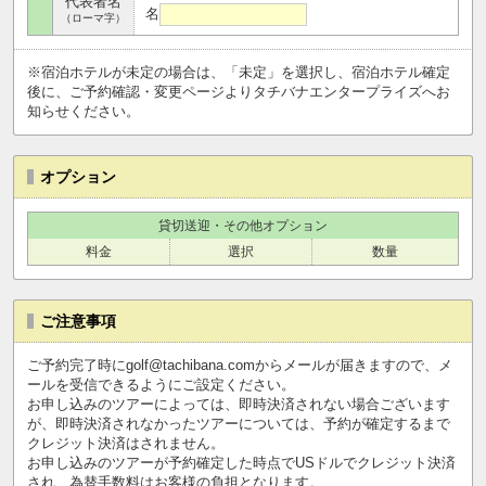
代表者名
名
（ローマ字）
※宿泊ホテルが未定の場合は、「未定」を選択し、宿泊ホテル確定
後に、ご予約確認・変更ページよりタチバナエンタープライズへお
知らせください。
オプション
貸切送迎・その他オプション
料金
選択
数量
ご注意事項
ご予約完了時にgolf@tachibana.comからメールが届きますので、メ
ールを受信できるようにご設定ください。
お申し込みのツアーによっては、即時決済されない場合ございます
が、即時決済されなかったツアーについては、予約が確定するまで
クレジット決済はされません。
お申し込みのツアーが予約確定した時点でUSドルでクレジット決済
され、為替手数料はお客様の負担となります。