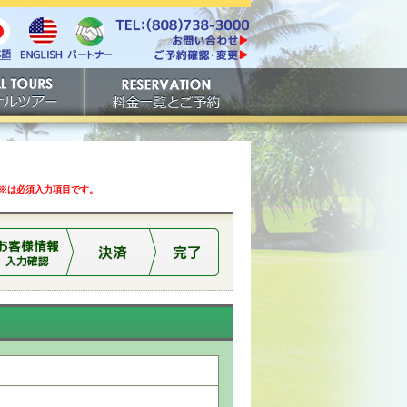
電話番号は808-738-
https://www.tachibana.com/contact/
3000。ファックスは808-
English
本
パート
738-3001。
ご予約確認・変更
ナー
アー
ご予約
は必須入力項目です。