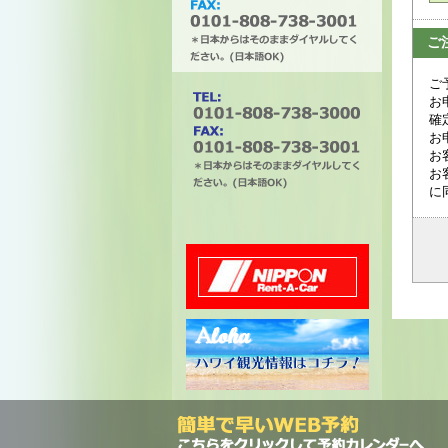
ご
ご
タチバナエンタープライズ
お
確
お
お
お
に
電話番号は0101-808-738-
3000。ファックスは0101-
808-738-3001。＊日本から
はそのままダイヤルしてく
ださい。(日本語OK)
ニッポンレンタカー
ハワイ州観光局