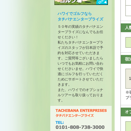
トーナメントが開催されたゴル
フ場
ハワイでゴルフなら
タチバナエンタープライズ
５０年の実績のタチバナエン
人
タープライズになんでもお任
せください！
私たちタチバナエンタープラ
イズのスタッフが日本語で予
約を対応させていただきま
す。ご質問等ございましたら
宿
いつでもお気軽にお問い合わ
せくださいませ。ハワイで快
適にゴルフを行っていただく
1
ためにサポートさせていただ
きます。
また、ハワイでのオプショナ
※
ルツアーも取り扱っておりま
プ
す。
オ