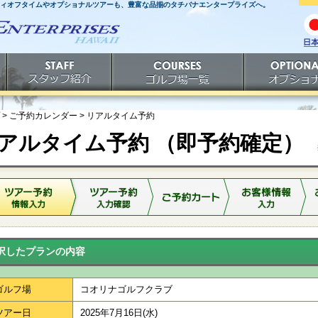
ティオフタイムやオプショナルツアーも、豊富な品揃のタチバナエンタープライズへ。
日
語
スタッフ紹介
ゴルフ場一覧
オプショナルツ
> ご予約カレンダー >
リアルタイム予約
アルタイム予約 （即予約確定）
※
択したプランの内容
ゴルフ場
コオリナゴルフクラブ
ツアー日
2025年7月16日(水)