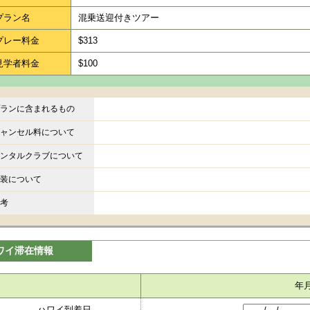
プラン名
混乗送迎付きツアー
プレー料金
$313
見学者料金
$100
ランに含まれるもの
ャンセル料について
ンタルクラブについて
装について
考
ワイ滞在情報
年
ハワイ到着日