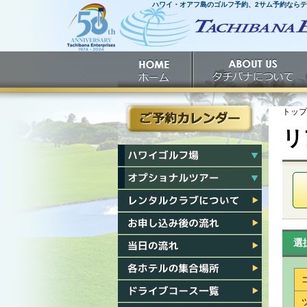
ハワイ・オアフ島のゴルフ予約、2サム予約なら
ホームへ
ホーム
タチバナについて
トップ
リ
ご予約カレンダー
ハワイゴルフ場一覧
ハワイオプショナルツアー一覧
レンタルクラブについて
お申し込み後の流れ
選
当日の流れ
各ホテル集合場所