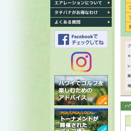
各ゴルフ場への行き方
エアレーション
タチバナがお得なわけ
よくある質問
プ
タチバナのFacebook
キ
レ
タチバナの
服
Instagram
備
ハ
ハワイでゴルフを楽しむための
アドバイス