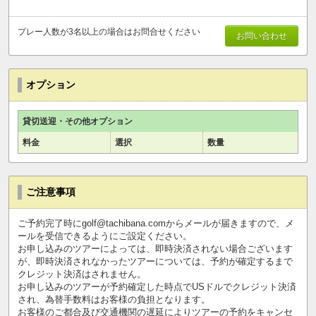
プレー人数が3名以上の場合はお問合せください
お問い合わせ
オプション
貸切送迎・その他オプション
料金
選択
数量
ご注意事項
ご予約完了時にgolf@tachibana.comからメールが届きますので、メ
ールを受信できるようにご設定ください。
お申し込みのツアーによっては、即時決済されない場合ございます
が、即時決済されなかったツアーについては、予約が確定するまで
クレジット決済はされません。
お申し込みのツアーが予約確定した時点でUSドルでクレジット決済
され、為替手数料はお客様の負担となります。
お客様のご都合及び交通機関の遅延によりツアーの予約をキャンセ