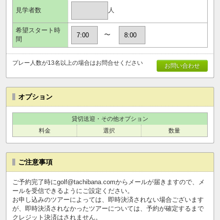
人
見学者数
希望スタート時
〜
間
プレー人数が13名以上の場合はお問合せください
お問い合わせ
オプション
貸切送迎・その他オプション
料金
選択
数量
ご注意事項
ご予約完了時にgolf@tachibana.comからメールが届きますので、メ
ールを受信できるようにご設定ください。
お申し込みのツアーによっては、即時決済されない場合ございます
が、即時決済されなかったツアーについては、予約が確定するまで
クレジット決済はされません。