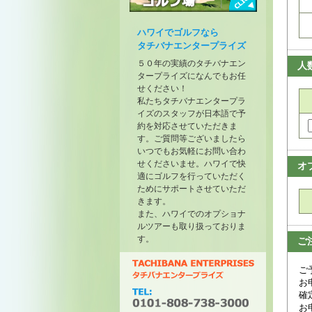
トーナメントが開催されたゴル
フ場
ハワイでゴルフなら
タチバナエンタープライズ
５０年の実績のタチバナエン
人
タープライズになんでもお任
せください！
私たちタチバナエンタープラ
イズのスタッフが日本語で予
約を対応させていただきま
す。ご質問等ございましたら
いつでもお気軽にお問い合わ
せくださいませ。ハワイで快
オ
適にゴルフを行っていただく
ためにサポートさせていただ
きます。
また、ハワイでのオプショナ
ルツアーも取り扱っておりま
す。
ご
ご
お
確
お