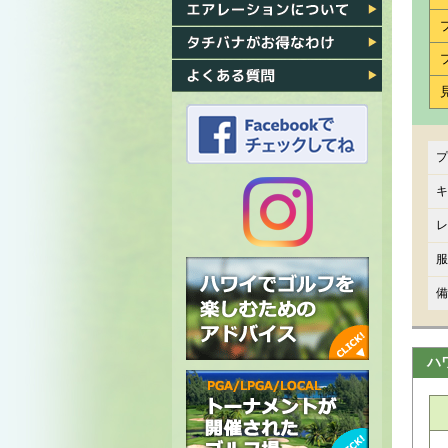
各ゴルフ場への行き方
エアレーション
タチバナがお得なわけ
よくある質問
プ
タチバナのFacebook
キ
レ
タチバナの
服
Instagram
備
ハ
ハワイでゴルフを楽しむための
アドバイス