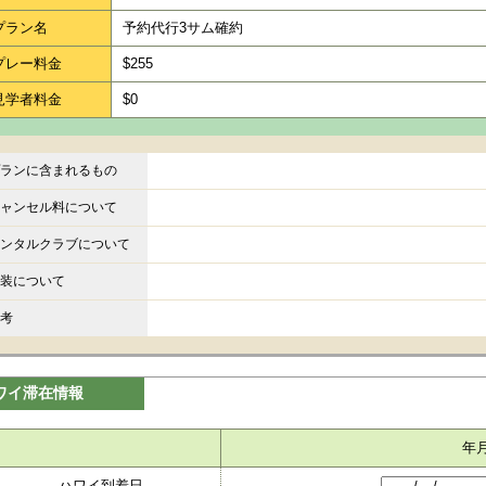
プラン名
予約代行3サム確約
プレー料金
$255
見学者料金
$0
ランに含まれるもの
ャンセル料について
ンタルクラブについて
装について
考
ワイ滞在情報
年
ハワイ到着日