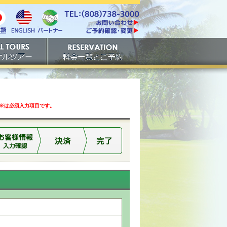
電話番号は808-738-
https://www.tachibana.com/contact/
3000。ファックスは808-
English
本
パート
738-3001。
ご予約確認・変更
ナー
アー
ご予約
は必須入力項目です。