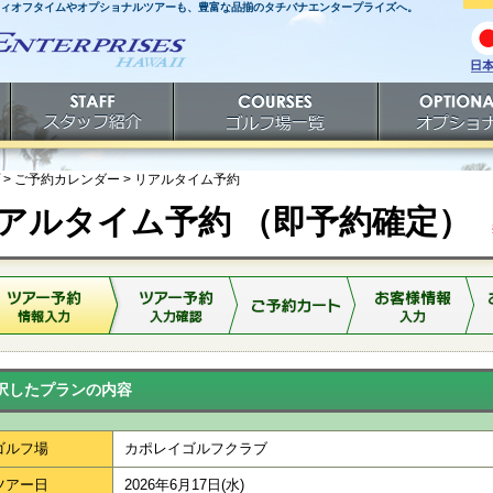
ティオフタイムやオプショナルツアーも、豊富な品揃のタチバナエンタープライズへ。
日
語
スタッフ紹介
ゴルフ場一覧
オプショナルツ
> ご予約カレンダー >
リアルタイム予約
アルタイム予約 （即予約確定）
※
択したプランの内容
ゴルフ場
カポレイゴルフクラブ
ツアー日
2026年6月17日(水)