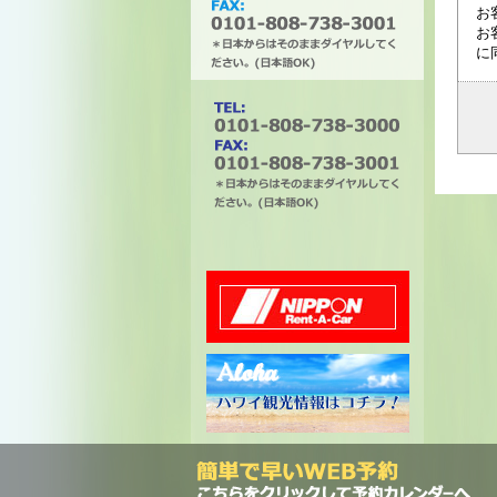
お
お
に
タチバナエンタープライズ
電話番号は0101-808-738-
3000。ファックスは0101-
808-738-3001。＊日本から
はそのままダイヤルしてく
ださい。(日本語OK)
ニッポンレンタカー
ハワイ州観光局