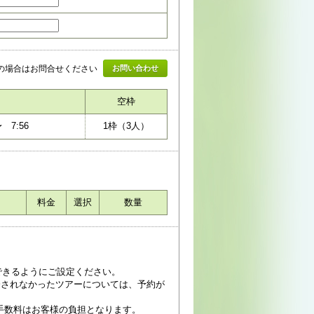
の場合はお問合せください
お問い合わせ
空枠
〜
7:56
1
枠（
3
人）
料金
選択
数量
受信できるようにご設定ください。
済されなかったツアーについては、予約が
手数料はお客様の負担となります。