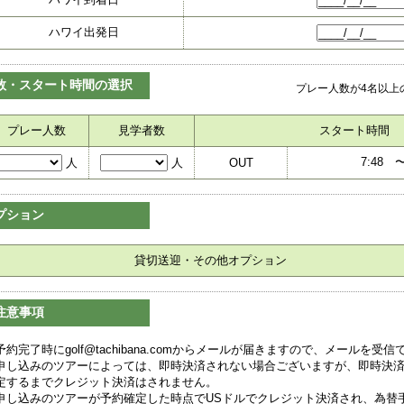
ハワイ出発日
数・スタート時間の選択
プレー人数が4名以上
プレー人数
見学者数
スタート時間
7:48
人
人
OUT
プション
貸切送迎・その他オプション
注意事項
予約完了時にgolf@tachibana.comからメールが届きますので、メールを
申し込みのツアーによっては、即時決済されない場合ございますが、即時決
定するまでクレジット決済はされません。
申し込みのツアーが予約確定した時点でUSドルでクレジット決済され、為替