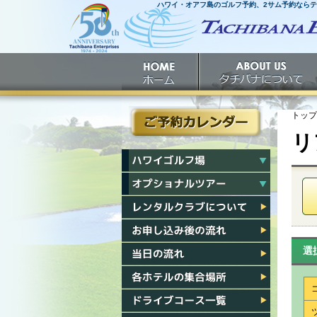
ハワイ・オアフ島のゴルフ予約、2サム予約なら
ホームへ
ホーム
タチバナについて
トップ
リ
ご予約カレンダー
ハワイゴルフ場一覧
ハワイオプショナルツアー一覧
レンタルクラブについて
お申し込み後の流れ
選
当日の流れ
各ホテル集合場所