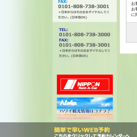
お
お
に
タチバナエンタープライズ
電話番号は0101-808-738-
3000。ファックスは0101-
808-738-3001。＊日本から
はそのままダイヤルしてく
ださい。(日本語OK)
ニッポンレンタカー
ハワイ州観光局