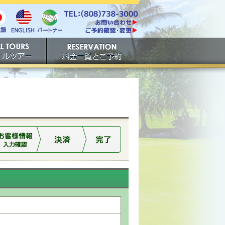
電話番号は808-738-
https://www.tachibana.com/contact/
3000。ファックスは808-
English
本
パート
738-3001。
ご予約確認・変更
ナー
アー
ご予約