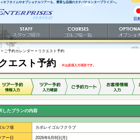
ティオフタイムやオプショナルツアーも、豊富な品揃のタチバナエンタープライズへ。
日
語
スタッフ紹介
ゴルフ場一覧
オプショナルツ
> ご予約カレンダー >
リクエスト予約
クエスト予約
※は必須入力項目です。
択したプランの内容
ゴルフ場
カポレイゴルフクラブ
ツアー日
2026年6月8日(月)