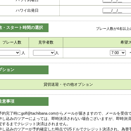
ハワイ出発日
数・スタート時間の選択
プレー人数が4名以上
プレー人数
見学者数
希望
人
人
プション
貸切送迎・その他オプション
注意事項
予約完了時にgolf@tachibana.comからメールが届きますので、メールを
申し込みのツアーによっては、即時決済されない場合ございますが、即時決
定するまでクレジット決済はされません。
申し込みのツアーが予約確定した時点でUSドルでクレジット決済され、為替