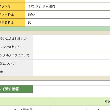
プラン名
予約代行3サム確約
プレー料金
$255
見学者料金
$0
ランに含まれるもの
ャンセル料について
ンタルクラブについて
装について
考
ワイ滞在情報
年
ハワイ到着日