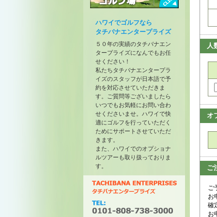
トーナメントが開催されたゴル
フ場
ハワイでゴルフなら
タチバナエンタープライズ
５０年の実績のタチバナエン
人
タープライズになんでもお任
せください！
私たちタチバナエンタープラ
イズのスタッフが日本語で予
約を対応させていただきま
す。ご質問等ございましたら
いつでもお気軽にお問い合わ
せくださいませ。ハワイで快
オ
適にゴルフを行っていただく
ためにサポートさせていただ
きます。
また、ハワイでのオプショナ
ルツアーも取り扱っておりま
す。
ご
ご
お
確
お