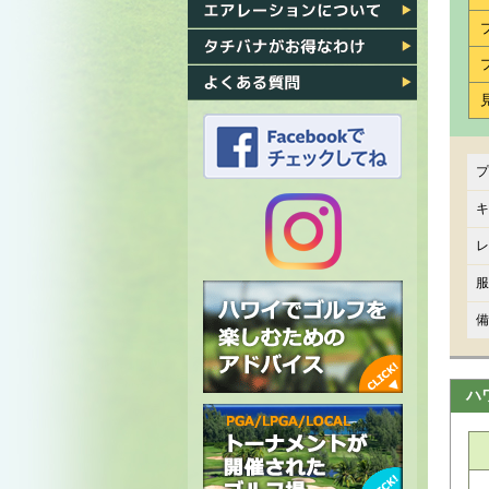
各ゴルフ場への行き方
エアレーション
タチバナがお得なわけ
よくある質問
プ
タチバナのFacebook
キ
レ
タチバナの
服
Instagram
備
ハ
ハワイでゴルフを楽しむための
アドバイス