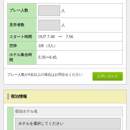
プレー人数
人
見学者数
人
スタート時間
OUT
7:48
〜
7:56
空枠
1
枠（
3
人）
ホテル集合時
5:35
〜
6:45
間
プレー人数が4名以上の場合はお問合せください
お問い合わせ
宿泊情報
宿泊ホテル名