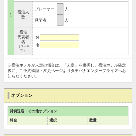
プレーヤー
人
宿泊人
1
数
見学者
人
宿泊
代表者
姓
名
名
（ローマ
字）
※宿泊ホテルが未定の場合は、「未定」を選択し、宿泊ホテル確定
後に、ご予約確認・変更ページよりタチバナエンタープライズへお
知らせください。
オプション
貸切送迎・その他オプション
料金
選択
数量