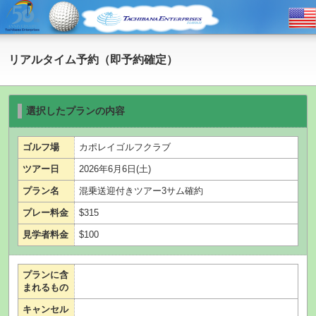
リアルタイム予約（即予約確定）
選択したプランの内容
ゴルフ場
カポレイゴルフクラブ
ツアー日
2026年6月6日(土)
プラン名
混乗送迎付きツアー3サム確約
プレー料金
$315
見学者料金
$100
プランに含
まれるもの
キャンセル