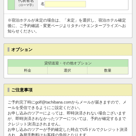
代表者名
名
（ローマ字）
※宿泊ホテルが未定の場合は、「未定」を選択し、宿泊ホテル確定
後に、ご予約確認・変更ページよりタチバナエンタープライズへお
知らせください。
オプション
貸切送迎・その他オプション
料金
選択
数量
ご注意事項
ご予約完了時にgolf@tachibana.comからメールが届きますので、メ
ールを受信できるようにご設定ください。
お申し込みのツアーによっては、即時決済されない場合ございます
が、即時決済されなかったツアーについては、予約が確定するまで
クレジット決済はされません。
お申し込みのツアーが予約確定した時点でUSドルでクレジット決済
され、為替手数料はお客様の負担となります。