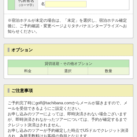
代表者名
名
（ローマ字）
※宿泊ホテルが未定の場合は、「未定」を選択し、宿泊ホテル確定
後に、ご予約確認・変更ページよりタチバナエンタープライズへお
知らせください。
オプション
貸切送迎・その他オプション
料金
選択
数量
ご注意事項
ご予約完了時にgolf@tachibana.comからメールが届きますので、メ
ールを受信できるようにご設定ください。
お申し込みのツアーによっては、即時決済されない場合ございます
が、即時決済されなかったツアーについては、予約が確定するまで
クレジット決済はされません。
お申し込みのツアーが予約確定した時点でUSドルでクレジット決済
され、為替手数料はお客様の負担となります。