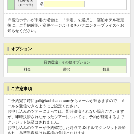
代表者名
名
（ローマ字）
※宿泊ホテルが未定の場合は、「未定」を選択し、宿泊ホテル確定
後に、ご予約確認・変更ページよりタチバナエンタープライズへお
知らせください。
オプション
貸切送迎・その他オプション
料金
選択
数量
ご注意事項
ご予約完了時にgolf@tachibana.comからメールが届きますので、メ
ールを受信できるようにご設定ください。
お申し込みのツアーによっては、即時決済されない場合ございます
が、即時決済されなかったツアーについては、予約が確定するまで
クレジット決済はされません。
お申し込みのツアーが予約確定した時点でUSドルでクレジット決済
され、為替手数料はお客様の負担となります。