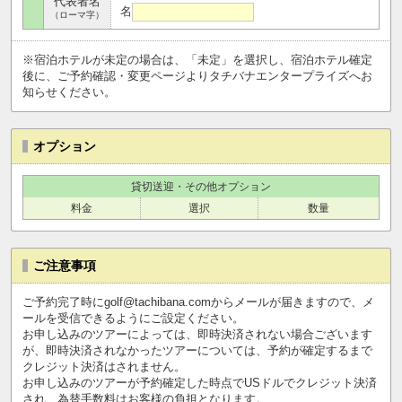
代表者名
名
（ローマ字）
※宿泊ホテルが未定の場合は、「未定」を選択し、宿泊ホテル確定
後に、ご予約確認・変更ページよりタチバナエンタープライズへお
知らせください。
オプション
貸切送迎・その他オプション
料金
選択
数量
ご注意事項
ご予約完了時にgolf@tachibana.comからメールが届きますので、メ
ールを受信できるようにご設定ください。
お申し込みのツアーによっては、即時決済されない場合ございます
が、即時決済されなかったツアーについては、予約が確定するまで
クレジット決済はされません。
お申し込みのツアーが予約確定した時点でUSドルでクレジット決済
され、為替手数料はお客様の負担となります。