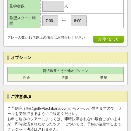
人
見学者数
希望スタート時
〜
間
プレー人数が13名以上の場合はお問合せください
お問い合わせ
オプション
貸切送迎・その他オプション
料金
選択
数量
ご注意事項
ご予約完了時にgolf@tachibana.comからメールが届きますので、メ
ールを受信できるようにご設定ください。
お申し込みのツアーによっては、即時決済されない場合ございます
が、即時決済されなかったツアーについては、予約が確定するまで
クレジット決済はされません。