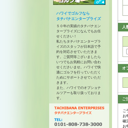
トーナメントが開催されたゴル
フ場
ハワイでゴルフなら
タチバナエンタープライズ
５０年の実績のタチバナエン
人
タープライズになんでもお任
せください！
私たちタチバナエンタープラ
イズのスタッフが日本語で予
約を対応させていただきま
す。ご質問等ございましたら
いつでもお気軽にお問い合わ
せくださいませ。ハワイで快
オ
適にゴルフを行っていただく
ためにサポートさせていただ
きます。
また、ハワイでのオプショナ
ルツアーも取り扱っておりま
す。
ご
ご
お
確
お