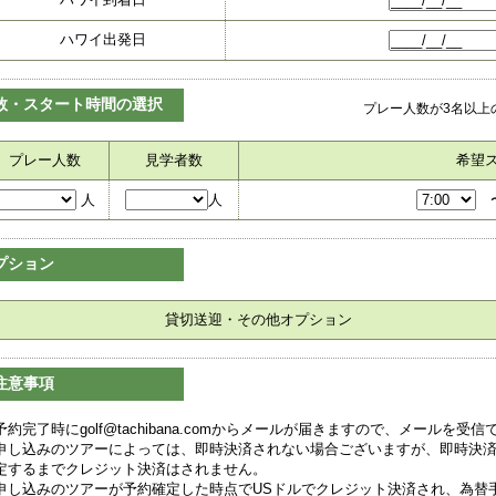
ハワイ出発日
数・スタート時間の選択
プレー人数が3名以上
プレー人数
見学者数
希望
人
人
プション
貸切送迎・その他オプション
注意事項
予約完了時にgolf@tachibana.comからメールが届きますので、メールを
申し込みのツアーによっては、即時決済されない場合ございますが、即時決
定するまでクレジット決済はされません。
申し込みのツアーが予約確定した時点でUSドルでクレジット決済され、為替