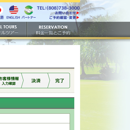
電話番号は808-738-
https://www.tachibana.com/contact/
3000。ファックスは808-
English
本
パート
738-3001。
ご予約確認・変更
ナー
アー
ご予約