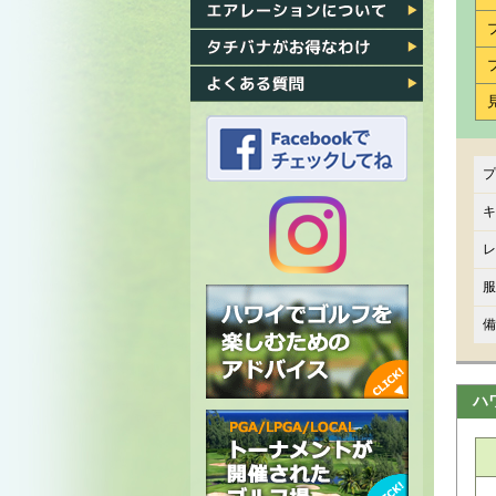
各ゴルフ場への行き方
エアレーション
タチバナがお得なわけ
よくある質問
プ
タチバナのFacebook
キ
レ
タチバナの
服
Instagram
備
ハ
ハワイでゴルフを楽しむための
アドバイス