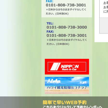
お
お
に
タチバナエンタープライズ
電話番号は0101-808-738-
3000。ファックスは0101-
808-738-3001。＊日本から
はそのままダイヤルしてく
ださい。(日本語OK)
ニッポンレンタカー
ハワイ州観光局