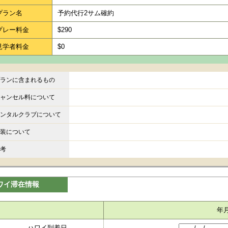
プラン名
予約代行2サム確約
プレー料金
$290
見学者料金
$0
ランに含まれるもの
ャンセル料について
ンタルクラブについて
装について
考
ワイ滞在情報
年
ハワイ到着日