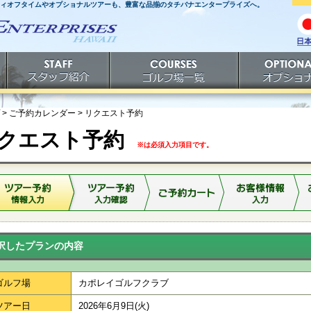
ティオフタイムやオプショナルツアーも、豊富な品揃のタチバナエンタープライズへ。
日
語
スタッフ紹介
ゴルフ場一覧
オプショナルツ
> ご予約カレンダー >
リクエスト予約
クエスト予約
※は必須入力項目です。
択したプランの内容
ゴルフ場
カポレイゴルフクラブ
ツアー日
2026年6月9日(火)