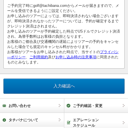
ご予約完了時にgolf@tachibana.comからメールが届きますので、メ
ールを受信できるようにご設定ください。
お申し込みのツアーによっては、即時決済されない場合ございます
が、即時決済されなかったツアーについては、予約が確定するまで
クレジット決済はされません。
お申し込みのツアーが予約確定した時点でUSドルでクレジット決済
され、為替手数料はお客様の負担となります。
お客様のご都合及び交通機関の遅延によりツアーの予約をキャンセ
ルした場合でも規定のキャンセル料がかかります。
お客様がツアーをお申し込みされた時点で、当サイトの
プライバシ
―ポリシー
、
ご利用規約
及び
お申し込み時の注意事項
に同意された
ものとみなします。
お問い合わせ
ご予約確認・変更
タチバナについて
エアレーション
スケジュール