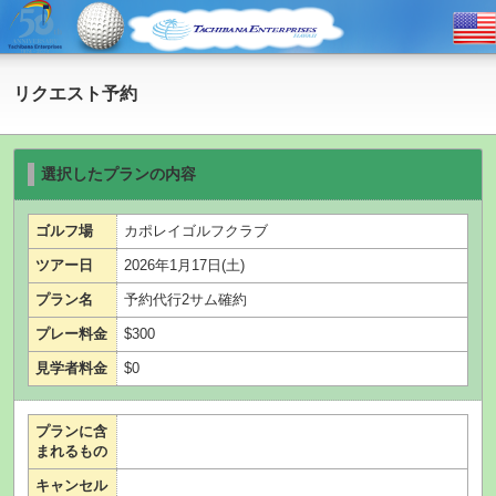
リクエスト予約
選択したプランの内容
ゴルフ場
カポレイゴルフクラブ
ツアー日
2026年1月17日(土)
プラン名
予約代行2サム確約
プレー料金
$300
見学者料金
$0
プランに含
まれるもの
キャンセル