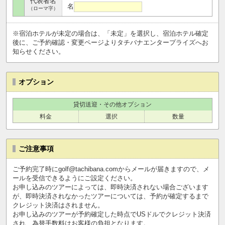
代表者名
名
（ローマ字）
※宿泊ホテルが未定の場合は、「未定」を選択し、宿泊ホテル確定
後に、ご予約確認・変更ページよりタチバナエンタープライズへお
知らせください。
オプション
貸切送迎・その他オプション
料金
選択
数量
ご注意事項
ご予約完了時にgolf@tachibana.comからメールが届きますので、メ
ールを受信できるようにご設定ください。
お申し込みのツアーによっては、即時決済されない場合ございます
が、即時決済されなかったツアーについては、予約が確定するまで
クレジット決済はされません。
お申し込みのツアーが予約確定した時点でUSドルでクレジット決済
され、為替手数料はお客様の負担となります。