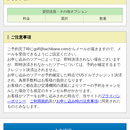
貸切送迎・その他オプション
料金
選択
数量
ご注意事項
ご予約完了時にgolf@tachibana.comからメールが届きますので、メ
ールを受信できるようにご設定ください。
お申し込みのツアーによっては、即時決済されない場合ございます
が、即時決済されなかったツアーについては、予約が確定するまで
クレジット決済はされません。
お申し込みのツアーが予約確定した時点でUSドルでクレジット決済
され、為替手数料はお客様の負担となります。
お客様のご都合及び交通機関の遅延によりツアーの予約をキャンセ
ルした場合でも規定のキャンセル料がかかります。
お客様がツアーをお申し込みされた時点で、当サイトの
プライバシ
―ポリシー
、
ご利用規約
及び
お申し込み時の注意事項
に同意された
ものとみなします。