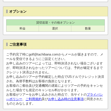
オプション
貸切送迎・その他オプション
料金
選択
数量
ご注意事項
ご予約完了時にgolf@tachibana.comからメールが届きますので、メ
ールを受信できるようにご設定ください。
お申し込みのツアーによっては、即時決済されない場合ございます
が、即時決済されなかったツアーについては、予約が確定するまで
クレジット決済はされません。
お申し込みのツアーが予約確定した時点でUSドルでクレジット決済
され、為替手数料はお客様の負担となります。
お客様のご都合及び交通機関の遅延によりツアーの予約をキャンセ
ルした場合でも規定のキャンセル料がかかります。
お客様がツアーをお申し込みされた時点で、当サイトの
プライバシ
―ポリシー
、
ご利用規約
及び
お申し込み時の注意事項
に同意された
ものとみなします。