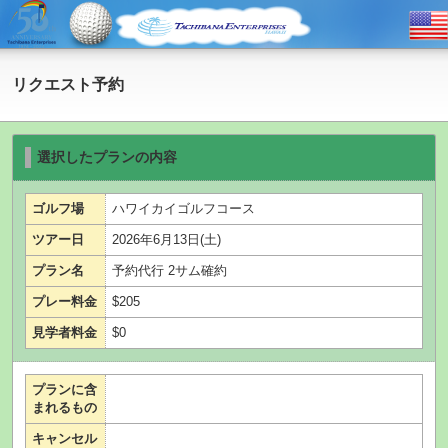
リクエスト予約
選択したプランの内容
ゴルフ場
ハワイカイゴルフコース
ツアー日
2026年6月13日(土)
プラン名
予約代行 2サム確約
プレー料金
$205
見学者料金
$0
プランに含
まれるもの
キャンセル