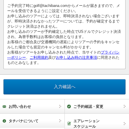
ご予約完了時にgolf@tachibana.comからメールが届きますので、メ
ールを受信できるようにご設定ください。
お申し込みのツアーによっては、即時決済されない場合ございます
が、即時決済されなかったツアーについては、予約が確定するまで
クレジット決済はされません。
お申し込みのツアーが予約確定した時点でUSドルでクレジット決済
され、為替手数料はお客様の負担となります。
お客様のご都合及び交通機関の遅延によりツアーの予約をキャンセ
ルした場合でも規定のキャンセル料がかかります。
お客様がツアーをお申し込みされた時点で、当サイトの
プライバシ
―ポリシー
、
ご利用規約
及び
お申し込み時の注意事項
に同意された
ものとみなします。
お問い合わせ
ご予約確認・変更
タチバナについて
エアレーション
スケジュール