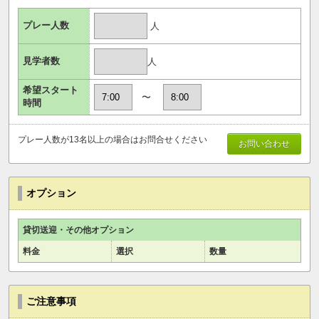
プレー人数
人
見学者数
人
希望スタート
〜
時間
プレー人数が13名以上の場合はお問合せください
お問い合わせ
オプション
貸切送迎・その他オプション
料金
選択
数量
ご注意事項