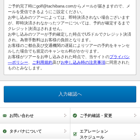
ご予約完了時にgolf@tachibana.comからメールが届きますので、メ
ールを受信できるようにご設定ください。
お申し込みのツアーによっては、即時決済されない場合ございます
が、即時決済されなかったツアーについては、予約が確定するまで
クレジット決済はされません。
お申し込みのツアーが予約確定した時点でUSドルでクレジット決済
され、為替手数料はお客様の負担となります。
お客様のご都合及び交通機関の遅延によりツアーの予約をキャンセ
ルした場合でも規定のキャンセル料がかかります。
お客様がツアーをお申し込みされた時点で、当サイトの
プライバシ
―ポリシー
、
ご利用規約
及び
お申し込み時の注意事項
に同意された
ものとみなします。
お問い合わせ
ご予約確認・変更
タチバナについて
エアレーション
スケジュール